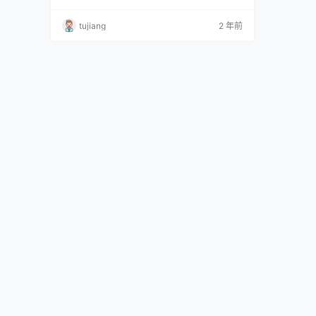
MB] [Ugirls尤果网] 爱尤物专辑 VOL.2140 西门
小玉 粉墨少女[35P／36.9MB] [XIUREN秀人网]
tujiang
2 年前
2021.09.01 VOL.3881 西门小玉[68+1P／617M
B] [XIU…