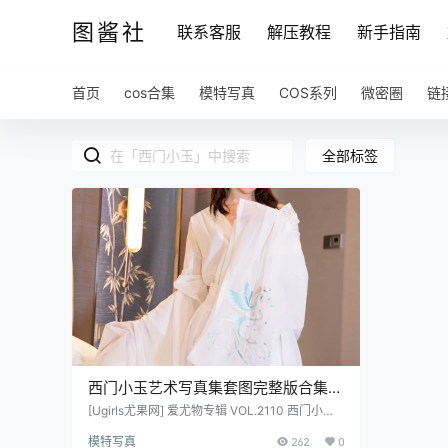
图酱社
联系客服
解压教程
新手指南
首页
cos合集
模特写真
COS系列
微密圈
链
全部标签
西门小玉艺术写真集套图完整版合集打
包下载6套 291P 1.84
[Ugirls尤果网] 爱尤物专辑 VOL.2110 西门小玉
粽情盛夏[35P／46.3MB] [Ugirls尤果网] 爱尤物
模特写真
262
0
专辑 VOL.2133 西门小玉 粉红新月[35P／35.9