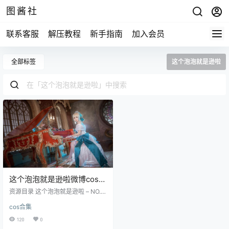
图酱社
联系客服
解压教程
新手指南
加入会员
全部标签
这个泡泡就是逊啦
这个泡泡就是逊啦微博coser
全部作品[写真合集][持续更
资源目录 这个泡泡就是逊啦 – NO.0
新
1 JK_正片_COS_贞德 这个泡泡就是
cos合集
逊啦 – NO.02 saber常服 这个泡泡
就是逊啦 – NO.03 阿尔托莉雅saber
120
0
夏日记忆 这个泡泡就是逊啦 – NO.0