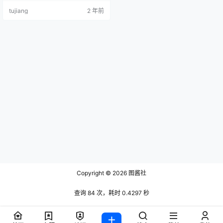
4 阿尔托莉雅赛车服 这个泡泡就是
tujiang
2 年前
逊啦 – NO.05 阿尔托莉雅泳装 这个
泡泡就是逊啦 – NO.06 玛修三周年
这个泡泡就是逊啦 – NO.07 吾王_C
OS_阿尔托莉雅 这个泡泡…
Copyright © 2026
图酱社
查询 84 次，耗时 0.4297 秒