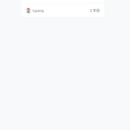
微博：@采妮酱 资源目录 NO.01 皇冠 [16P-82
MB] NO.02 猫耳朵 [22P-138MB] NO.03 泳装
tujiang
2 年前
[49P-636MB]