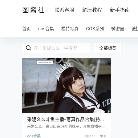
图酱社
联系客服
解压教程
新手指南
首页
cos合集
模特写真
COS系列
微密圈
链
全部标签
采妮么么斗鱼主播-写真作品合集[持续
更新]
采妮么么，来自山东98年的妹子，斗鱼直播平台
签约主播，房号：3355190。围脖ID为采妮酱，
cos合集
163
0
目前围脖粉丝量为4万，小姐姐长相灰常的甜美