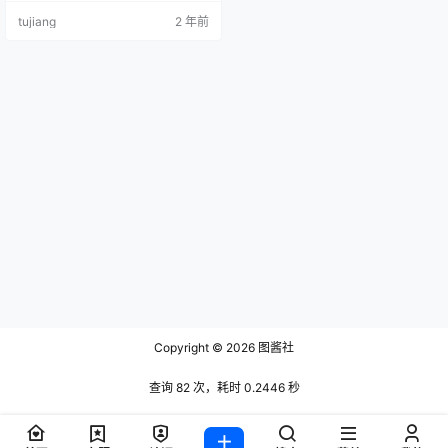
草莓 [8P-17MB] 陆卿卿 NO.006 樱
tujiang
2 年前
花与JK [9P-41MB] 陆卿卿 NO.007
修女[16P-210MB] 陆…
Copyright © 2026
图酱社
查询 82 次，耗时 0.2446 秒