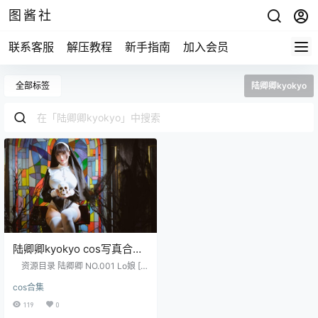
图酱社
联系客服
解压教程
新手指南
加入会员
全部标签
陆卿卿kyokyo
陆卿卿kyokyo cos写真合集
[9套][持续更新]
资源目录 陆卿卿 NO.001 Lo娘 [1
4P-49MB] 陆卿卿 NO.002 洛丽塔
cos合集
[9P-16MB] 陆卿卿 NO.003 死库水
[13P-29MB] 陆卿卿 NO.004 提线
119
0
木偶 [8P-13MB] 陆卿卿 NO.005 小