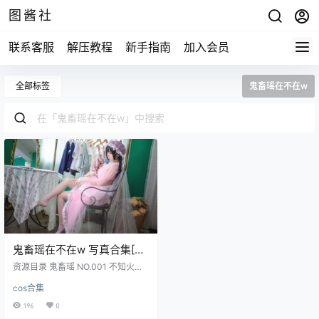
图酱社
联系客服
解压教程
新手指南
加入会员
全部标签
鬼畜瑶在不在w
鬼畜瑶在不在w 写真合集[62
套][持续更新]
资源目录 鬼畜瑶 NO.001 不知火舞
[8P-32MB] 鬼畜瑶 NO.002 爱宕赛
cos合集
车娘 [11P-127MB] 鬼畜瑶 NO.003
爱宕旗袍 [24P-593MB] 鬼畜瑶 NO.
196
0
004 爱宕婚纱 [23P-541MB] 鬼畜