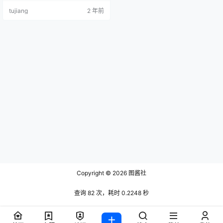
瑶 NO.005 阿狸 [14P-28MB] 鬼畜
tujiang
2 年前
瑶 NO.006 95式玉玲珑 [30P-276M
B] 鬼畜瑶 NO.007 大狗黑色同人兔
女郎 [22P-417…
Copyright © 2026
图酱社
查询 82 次，耗时 0.2248 秒