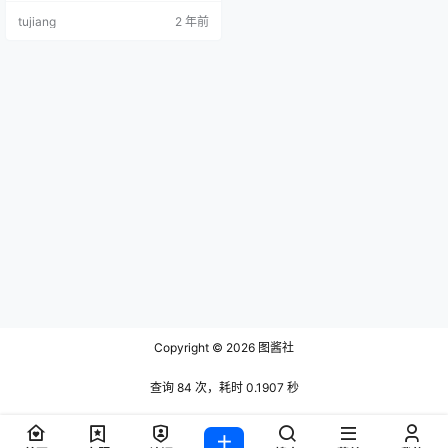
spacia Korea] ESP#010 [48P-187
tujiang
2 年前
MB] NO.04 [Espacia Korea] ESP#
016 [48P-140M…
Copyright © 2026
图酱社
查询 84 次，耗时 0.1907 秒