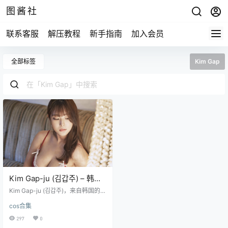
图酱社
联系客服
解压教程
新手指南
加入会员
全部标签
Kim Gap
Kim Gap-ju (김갑주) – 韩国
妹子写真合集
Kim Gap-ju (김갑주)，来自韩国的妹
子，她拥有着无可挑剔的身材。 资
cos合集
源目录 NO.01 [Espasia Korea] [44
P-111MB] NO.02 [Espasia Korea]
297
0
ESP#033 [48P-163MB] NO.03 [E