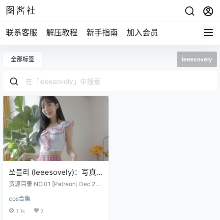
图酱社
联系客服
解压教程
新手指南
加入会员
全部标签
leeesovely
쏘블리 (leeesovely)：写真
作品合集
资源目录 NO.01 [Patreon] Dec 202
1 [62P4V-1.58GB] NO.02 [Patreo
cos合集
n] Aug 2022 [46P-538MB] NO.03
[Patreon] Oct 2022 [14P-207MB]
1.1k
0
NO.04 [Patreon] HAPPY BIRTHDA