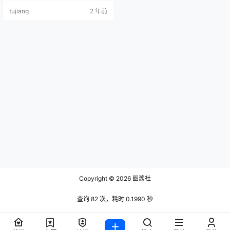
Y [134P-122MB] NO.05 ASMR Vid
tujiang
2 年前
eos [13P8V-548MB] NO.06…
Copyright © 2026
图酱社
查询 82 次，耗时 0.1990 秒