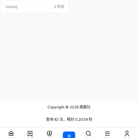
6 Sunnyvier - Jalter Bikini NO.007
tujiang
2 年前
Sunnyvier - …
Copyright © 2026
图酱社
查询 82 次，耗时 0.2039 秒