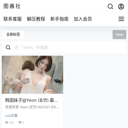
图酱社
联系客服
解压教程
新手指南
加入会员
全部标签
Yeon
韩国妹子@Yeon (효연) 最全
图包合集[15套][持续更新]
资源目录 Yeon (효연) NO.001 [FAN
DING] GF [41P-833MB] Yeon (효
cos合集
연) NO.002 [FANDING] Gym Girl [5
6P-688MB] Yeon (효연) NO.003 K
159
0
awaii Worldwide [48P-461MB] 20