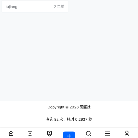
25.12.6 Yeon (효연) NO.004 [ARTG
tujiang
2 年前
RAVIA]VOL.378 [121P-182MB] …
Copyright © 2026
图酱社
查询 82 次，耗时 0.2937 秒